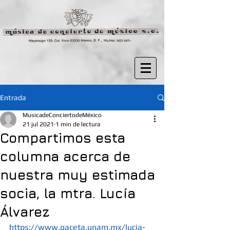
Entrada
MusicadeConciertodeMéxico
21 jul 2021
1 min de lectura
Compartimos esta
columna acerca de
nuestra muy estimada
socia, la mtra. Lucía
Álvarez
https://www.gaceta.unam.mx/lucia-