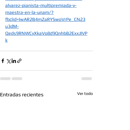
alvarez-pianista-multipremiada-y-
maestra-en-la-unam/?
fbclid=IwAR2B4mZaRYSwoVrPe_CN23
u3dM-
Qeds9RNWCyXkaVo8d9QnhbB2ExxJIVP
k
Ver todo
Entradas recientes