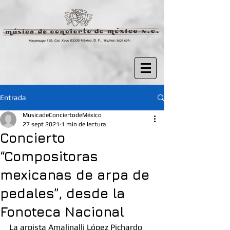
Entrada
MusicadeConciertodeMéxico
27 sept 2021
1 min de lectura
Concierto
“Compositoras
mexicanas de arpa de
pedales”, desde la
Fonoteca Nacional
La arpista Amalinalli López Pichardo 