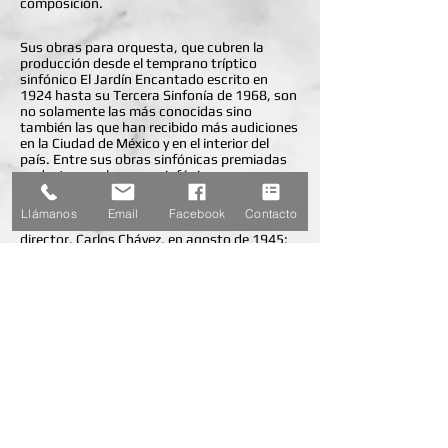
composición.
Sus obras para orquesta, que cubren la
producción desde el temprano tríptico
sinfónico El Jardín Encantado escrito en
1924 hasta su Tercera Sinfonía de 1968, son
no solamente las más conocidas sino
también las que han recibido más audiciones
en la Ciudad de México y en el interior del
país. Entre sus obras sinfónicas premiadas
se destacan el poema sinfónico
Cacahuamilpa, ganador del Premio Único
instituido por la Orquesta Sinfónica de
Llámanos
Email
Facebook
Contacto
México y estrenado por su fundador y
director, Carlos Chávez, en agosto de 1945;
las Variaciones Sobre un Tema Mexicano
(1927), La Leyenda Mística (1938) y la
Segunda Sinfonía (1934). La colección
privada Edwin Fleisher de Filadelfia posee
copias manuscritas de sus obras más
importantes.
Su catálogo general, incluye obras religiosas,
música vocal y coral, y para diversos
instrumentos solos y en conjunto.
Falleció en la Ciudad de México el 19 de
agosto de 1984.