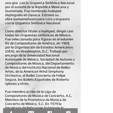
una gira con la Orquesta Sinfónica Nacional
por el sureste de la República Mexicana y
Guatemala. Fue nombrado huésped
distinguido en Oaxaca. Estrenó su
obra Ipalnemohuani para coro y orquesta
con la Orquesta Sinfónica Nacional.
Como director titular o huésped, dirigió casi
todas las Orquestas sinfónicas de México.
Fue seleccionado para figurar en el volumen
XV de Compositores de América, en 1969,
por la Organización de Estados Americanos
(OEA), en Washington, D.C. Trabajó por
encargo de la Universidad Nacional
Autónoma de México, Sociedad de Autores y
Compositores de Música, del Departamento
de Música del Instituto Nacional de Bellas
Artes, de la American Wind Simphony
Orchestra, el Ballet Concierto de Felipe
Segura, los Ballets Españoles de Roberto
Iglesias y otros.
Fue miembro activo de la Liga de
Compositores de Música de Concierto, A.C,
Miembro de la Promotora de Música de
Concierto de México, S.C. En 1979 la
Secretaría de Relaciones Exteriores lo
distinguió con la presea Águila de Tlatelolco,