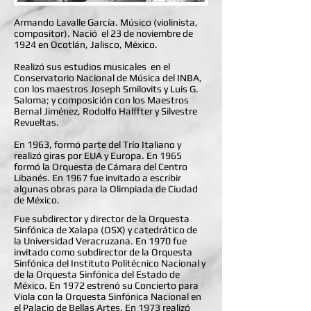
Armando Lavalle García. Músico (violinista,
compositor). Nació el 23 de noviembre de
1924 en Ocotlán, Jalisco, México.
Realizó sus estudios musicales en el
Conservatorio Nacional de Música del INBA,
con los maestros Joseph Smilovits y Luis G.
Saloma; y composición con los Maestros
Bernal Jiménez, Rodolfo Halffter y Silvestre
Revueltas.
En 1963, formó parte del Trío Italiano y
realizó giras por EUA y Europa. En 1965
formó la Orquesta de Cámara del Centro
Libanés. En 1967 fue invitado a escribir
algunas obras para la Olimpiada de Ciudad
de México.
Fue subdirector y director de la
Orquesta
Sinfónica de Xalapa
(OSX) y catedrático de
la
Universidad Veracruzana
. En 1970 fue
invitado como subdirector de la Orquesta
Sinfónica del Instituto Politécnico Nacional y
de la Orquesta Sinfónica del Estado de
México. En 1972 estrenó su Concierto para
Viola con la Orquesta Sinfónica Nacional en
el Palacio de Bellas Artes. En 1973 realizó