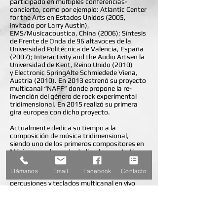
participado en múltiples conferencias-
concierto, como por ejemplo: Atlantic Center
for the Arts en Estados Unidos (2005,
invitado por Larry Austin),
EMS/Musicacoustica, China (2006); Síntesis
de Frente de Onda de 96 altavoces de la
Universidad Politécnica de Valencia, España
(2007); Interactivity and the Audio Artsen la
Universidad de Kent, Reino Unido (2010)
y Electronic SpringAlte Schmiedede Viena,
Austria (2010). En 2013 estrenó su proyecto
multicanal “NAFF” donde propone la re-
invención del género de rock experimental
tridimensional. En 2015 realizó su primera
gira europea con dicho proyecto.
Actualmente dedica su tiempo a la
composición de música tridimensional,
siendo uno de los primeros compositores en
México y en el mundo dedicados a este tipo
de música como formato (por un lado por la
vía sinfónica y por otro por el rock
Llámanos
Email
Facebook
Contacto
experimental). Ha inventado/programado
percusiones y teclados multicanal en vivo
para dicho fin. En 2019 compuso la música
para la celebración de los 50 años del Metro
de la CDMX junto con la exposición de Pedro
Friedeberg.