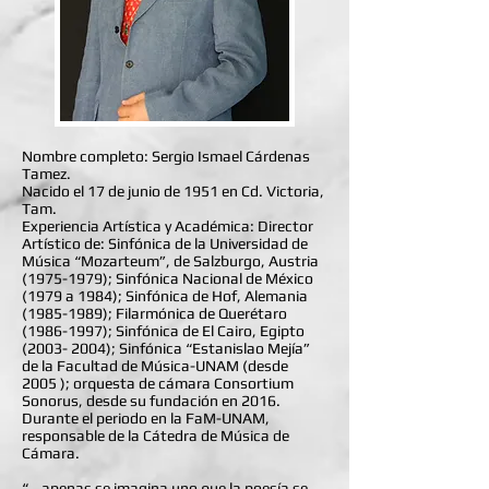
Nombre completo: Sergio Ismael Cárdenas
Tamez.
Nacido el 17 de junio de 1951 en Cd. Victoria,
Tam.
Experiencia Artística y Académica: Director
Artístico de: Sinfónica de la Universidad de
Música “Mozarteum”, de Salzburgo, Austria
(1975-1979); Sinfónica Nacional de México
(1979 a 1984); Sinfónica de Hof, Alemania
(1985-1989); Filarmónica de Querétaro
(1986-1997); Sinfónica de El Cairo, Egipto
(2003- 2004); Sinfónica “Estanislao Mejía”
de la Facultad de Música-UNAM (desde
2005 ); orquesta de cámara Consortium
Sonorus, desde su fundación en 2016.
Durante el periodo en la FaM-UNAM,
responsable de la Cátedra de Música de
Cámara.
“...apenas se imagina uno que la poesía se