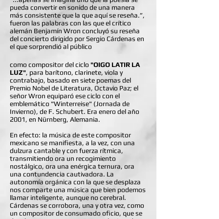
pueda convertir en sonido de una manera
más consistente que la que aquí se reseña.”,
fueron las palabras con las que el crítico
alemán Benjamín Wron concluyó su reseña
del concierto dirigido por Sergio Cárdenas en
el que sorprendió al público
como compositor del ciclo
"OIGO LATIR LA
LUZ"
, para barítono, clarinete, viola y
contrabajo, basado en siete poemas del
Premio Nobel de Literatura, Octavio Paz; el
señor Wron equiparó ese ciclo con el
emblemático "Winterreise" (Jornada de
Invierno), de F. Schubert. Era enero del año
2001, en Nürnberg, Alemania.
En efecto: la música de este compositor
mexicano se manifiesta, a la vez, con una
dulzura cantable y con fuerza rítmica,
transmitiendo ora un recogimiento
nostálgico, ora una enérgica ternura, ora
una contundencia cautivadora. La
autonomía orgánica con la que se desplaza
nos comparte una música que bien podemos
llamar inteligente, aunque no cerebral.
Cárdenas se corrobora, una y otra vez, como
un compositor de consumado oficio, que se