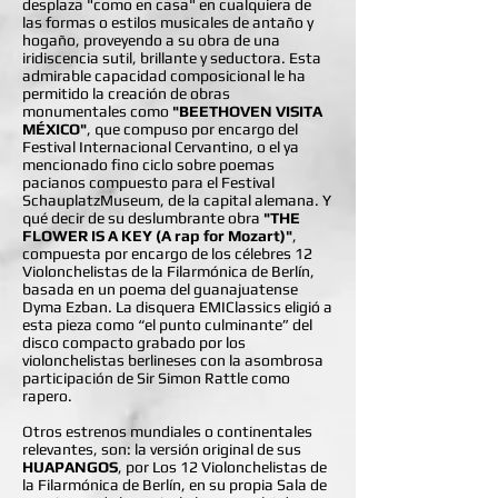
desplaza "como en casa" en cualquiera de
las formas o estilos musicales de antaño y
hogaño, proveyendo a su obra de una
iridiscencia sutil, brillante y seductora. Esta
admirable capacidad composicional le ha
permitido la creación de obras
monumentales como
"BEETHOVEN VISITA
MÉXICO"
, que compuso por encargo del
Festival Internacional Cervantino, o el ya
mencionado fino ciclo sobre poemas
pacianos compuesto para el Festival
SchauplatzMuseum, de la capital alemana. Y
qué decir de su deslumbrante obra
"THE
FLOWER IS A KEY (A rap for Mozart)"
,
compuesta por encargo de los célebres 12
Violonchelistas de la Filarmónica de Berlín,
basada en un poema del guanajuatense
Dyma Ezban. La disquera EMIClassics eligió a
esta pieza como “el punto culminante” del
disco compacto grabado por los
violonchelistas berlineses con la asombrosa
participación de Sir Simon Rattle como
rapero.
Otros estrenos mundiales o continentales
relevantes, son: la versión original de sus
HUAPANGOS
, por Los 12 Violonchelistas de
la Filarmónica de Berlín, en su propia Sala de